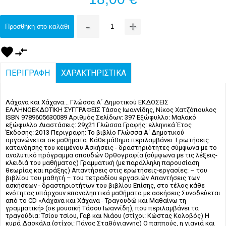
-
+
Προσθήκη στο καλάθι
favorite
compare_arrows
ΠΕΡΙΓΡΑΦΗ
ΧΑΡΑΚΤΗΡΙΣΤΙΚΑ
Λάχανα και Χάχανα... Γλώσσα Α΄ Δημοτικού ΕΚΔΟΣΕΙΣ
ΕΛΛΗΝΟΕΚΔΟΤΙΚΗ ΣΥΓΓΡΑΦΕΙΣ Τάσος Ιωαννίδης, Νίκος Χατζόπουλος
ISBN 9789605630089 Αριθμός Σελίδων: 397 Εξώφυλλο: Μαλακό
εξώφυλλο Διαστάσεις: 29χ21 Γλώσσα Γραφής: ελληνικά Έτος
Έκδοσης: 2013 Περιγραφή: Το βιβλίο Γλώσσα Α΄ Δημοτικού
οργανώνεται σε μαθήματα. Κάθε μάθημα περιλαμβάνει: Ερωτήσεις
κατανόησης του κειμένου Ασκήσεις - δραστηριότητες σύμφωνα με το
αναλυτικό πρόγραμμα σπουδών Ορθογραφία (σύμφωνα με τις λέξεις-
κλειδιά του μαθήματος) Γραμματική (με παράλληλη παρουσίαση
θεωρίας και πράξης) Απαντήσεις στις ερωτήσεις-εργασίες: – του
βιβλίου του μαθητή – του τετραδίου εργασιών Απαντήσεις των
ασκήσεων - δραστηριοτήτων του βιβλίου Επίσης, στο τέλος κάθε
ενότητας υπάρχουν επαναληπτικά μαθήματα με ασκήσεις Συνοδεύεται
από το CD «Λάχανα και Χάχανα - Τραγουδώ και Μαθαίνω τη
γραμματική» (σε μουσική Τάσου Ιωαννίδη), που περιλαμβάνει τα
τραγούδια: Τσίου τσίου, Γαβ και Νιάου (στίχοι: Κώστας Κολοβός) Η
κυρά Δασκάλα (στίχοι: Πάνος Σταθόγιαννης) Ο παππούς, η γιαγιά και