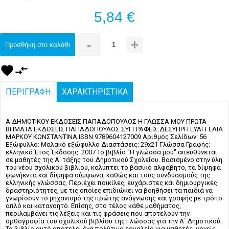
5,84 €
-
+
Προσθήκη στο καλάθι
favorite
compare_arrows
ΠΕΡΙΓΡΑΦΗ
ΧΑΡΑΚΤΗΡΙΣΤΙΚΑ
Α ΔΗΜΟΤΙΚΟΥ ΕΚΔΟΣΕΙΣ ΠΑΠΑΔΟΠΟΥΛΟΣ Η ΓΛΩΣΣΑ ΜΟΥ ΠΡΩΤΑ
ΒΗΜΑΤΑ ΕΚΔΟΣΕΙΣ ΠΑΠΑΔΟΠΟΥΛΟΣ ΣΥΓΓΡΑΦΕΙΣ ΔΕΣΥΠΡΗ ΕΥΑΓΓΕΛΙΑ
ΜΑΡΚΟΥ ΚΩΝΣΤΑΝΤΙΝΑ ISBN 9789604127009 Αριθμός Σελίδων: 56
Εξώφυλλο: Μαλακό εξώφυλλο Διαστάσεις: 29x21 Γλώσσα Γραφής:
ελληνικά Έτος Έκδοσης: 2007 Το βιβλίο "Η γλώσσα μου" απευθύνεται
σε μαθητές της Α΄ τάξης του Δημοτικού Σχολείου. Βασισμένο στην ύλη
του νέου σχολικού βιβλίου, καλύπτει το βασικό αλφάβητο, τα δίψηφα
φωνήεντα και δίψηφα σύμφωνα, καθώς και τους συνδυασμούς της
ελληνικής γλώσσας. Περιέχει ποικίλες, ευχάριστες και δημιουργικές
δραστηριότητες, με τις οποίες επιδιώκει να βοηθήσει τα παιδιά να
γνωρίσουν το μηχανισμό της πρώτης ανάγνωσης και γραφής με τρόπο
απλό και κατανοητό. Επίσης, στο τέλος κάθε μαθήματος,
περιλαμβάνει τις λέξεις και τις φράσεις που αποτελούν την
ορθογραφία του σχολικού βιβλίου της Γλώσσας για την Α΄ Δημοτικού.
Το βιβλίο αυτό αποτελεί ένα πολύτιμο εργαλείο για μαθητές, γονείς