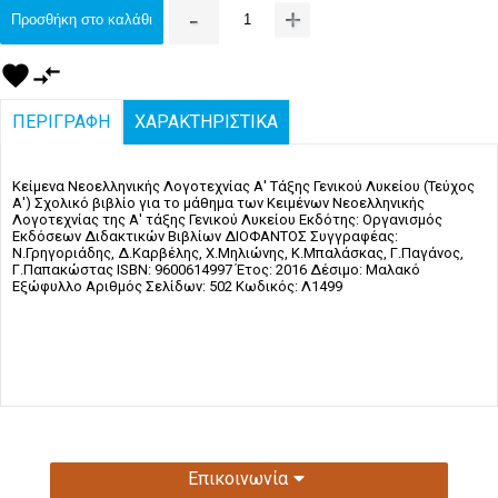
-
+
Προσθήκη στο καλάθι
favorite
compare_arrows
ΠΕΡΙΓΡΑΦΗ
ΧΑΡΑΚΤΗΡΙΣΤΙΚΑ
Κείμενα Νεοελληνικής Λογοτεχνίας Α' Τάξης Γενικού Λυκείου (Τεύχος
Α') Σχολικό βιβλίο για το μάθημα των Κειμένων Νεοελληνικής
Λογοτεχνίας της Α' τάξης Γενικού Λυκείου Εκδότης: Οργανισμός
Εκδόσεων Διδακτικών Βιβλίων ΔΙΟΦΑΝΤΟΣ Συγγραφέας:
Ν.Γρηγοριάδης, Δ.Καρβέλης, Χ.Μηλιώνης, Κ.Μπαλάσκας, Γ.Παγάνος,
Γ.Παπακώστας ISBN: 9600614997 Έτος: 2016 Δέσιμο: Μαλακό
Εξώφυλλο Αριθμός Σελίδων: 502 Κωδικός: Λ1499
Επικοινωνία