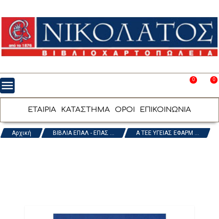
0
0
menu
favorite_border
shopping_cart
ΕΤΑΙΡΙΑ
ΚΑΤΑΣΤΗΜΑ
ΟΡΟΙ
ΕΠΙΚΟΙΝΩΝΙΑ
Αρχική
ΒΙΒΛΙΑ ΕΠΑΛ - ΕΠΑΣ ...
Α ΤΕΕ ΥΓΕΙΑΣ ΕΦΑΡΜ ...