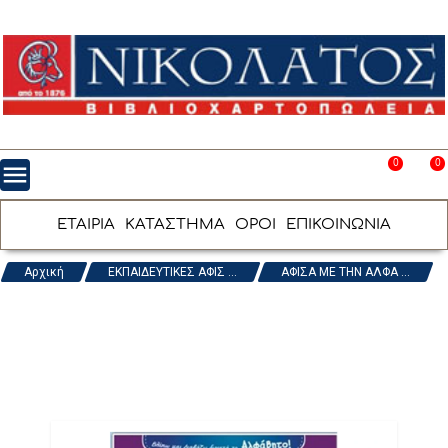
0
0
menu
favorite_border
shopping_cart
ΕΤΑΙΡΙΑ
ΚΑΤΑΣΤΗΜΑ
ΟΡΟΙ
ΕΠΙΚΟΙΝΩΝΙΑ
Αρχική
ΕΚΠΑΙΔΕΥΤΙΚΕΣ ΑΦΙΣ ...
ΑΦΙΣΑ ΜΕ ΤΗΝ ΑΛΦΑ ...