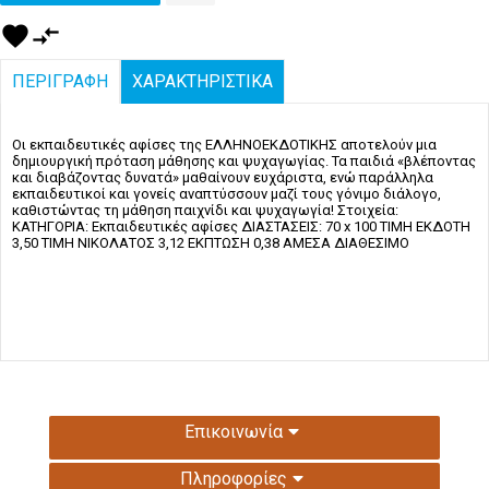
favorite
compare_arrows
ΠΕΡΙΓΡΑΦΗ
ΧΑΡΑΚΤΗΡΙΣΤΙΚΑ
Οι εκπαιδευτικές αφίσες της ΕΛΛΗΝΟΕΚΔΟΤΙΚΗΣ αποτελούν μια
δημιουργική πρόταση μάθησης και ψυχαγωγίας. Τα παιδιά «βλέποντας
και διαβάζοντας δυνατά» μαθαίνουν ευχάριστα, ενώ παράλληλα
εκπαιδευτικοί και γονείς αναπτύσσουν μαζί τους γόνιμο διάλογο,
καθιστώντας τη μάθηση παιχνίδι και ψυχαγωγία! Στοιχεία:
KATHΓΟΡΙΑ: Εκπαιδευτικές αφίσες ΔΙΑΣΤΑΣΕΙΣ: 70 x 100 ΤΙΜΗ ΕΚΔΟΤΗ
3,50 ΤΙΜΗ ΝΙΚΟΛΑΤΟΣ 3,12 ΕΚΠΤΩΣΗ 0,38 ΑΜΕΣΑ ΔΙΑΘΕΣΙΜΟ
Επικοινωνία
Πληροφορίες