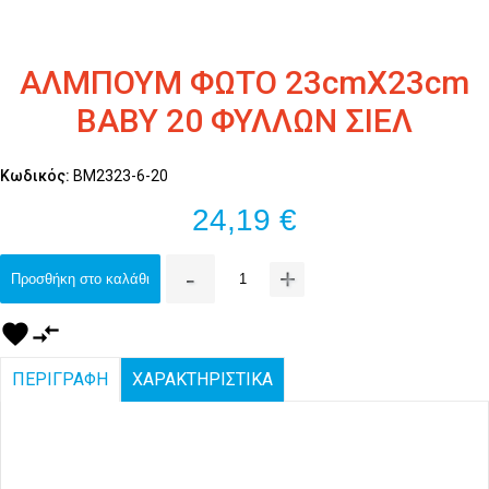
ΑΛΜΠΟΥΜ ΦΩΤΟ 23cmΧ23cm
BABY 20 ΦΥΛΛΩΝ ΣΙΕΛ
Κωδικός:
ΒΜ2323-6-20
24,19 €
-
+
Προσθήκη στο καλάθι
favorite
compare_arrows
ΠΕΡΙΓΡΑΦΗ
ΧΑΡΑΚΤΗΡΙΣΤΙΚΑ