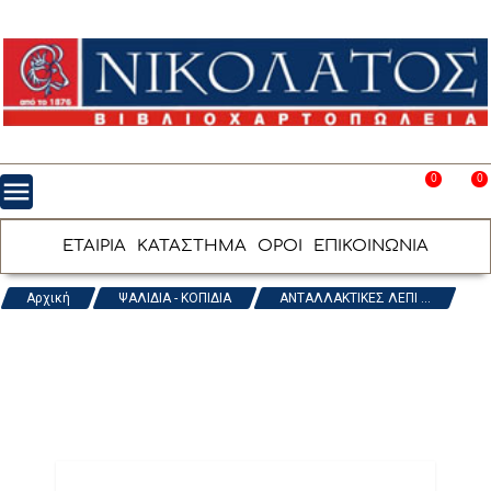
0
0
menu
favorite_border
shopping_cart
ΕΤΑΙΡΙΑ
ΚΑΤΑΣΤΗΜΑ
ΟΡΟΙ
ΕΠΙΚΟΙΝΩΝΙΑ
Αρχική
ΨΑΛΙΔΙΑ - ΚΟΠΙΔΙΑ
ΑΝΤΑΛΛΑΚΤΙΚΕΣ ΛΕΠΙ ...