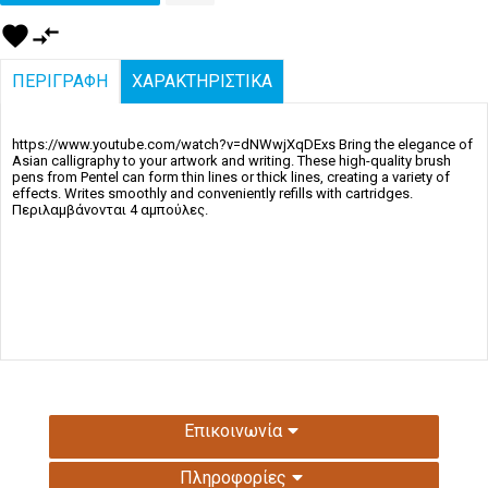
favorite
compare_arrows
ΠΕΡΙΓΡΑΦΗ
ΧΑΡΑΚΤΗΡΙΣΤΙΚΑ
https://www.youtube.com/watch?v=dNWwjXqDExs Bring the elegance of
Asian calligraphy to your artwork and writing. These high-quality brush
pens from Pentel can form thin lines or thick lines, creating a variety of
effects. Writes smoothly and conveniently refills with cartridges.
Περιλαμβάνονται 4 αμπούλες.
Επικοινωνία
Πληροφορίες