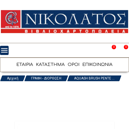
0
0
menu
favorite_border
shopping_cart
ΕΤΑΙΡΙΑ
ΚΑΤΑΣΤΗΜΑ
ΟΡΟΙ
ΕΠΙΚΟΙΝΩΝΙΑ
Αρχική
ΓΡΑΦΗ - ΔΙΟΡΘΩΣΗ
AQUASH BRUSH PENTE ...