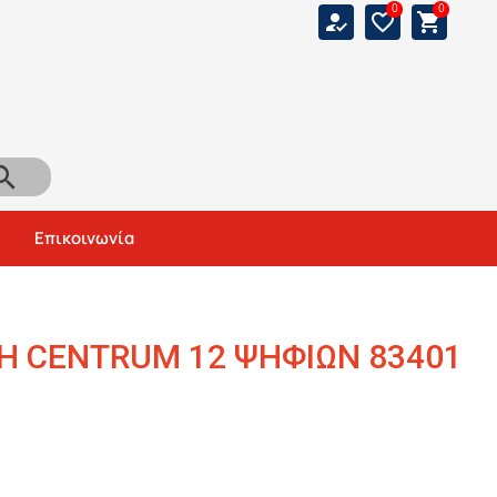
0
0
how_to_reg
favorite_border
shopping_cart
arch
Αναζήτηση
Επικοινωνία
 CENTRUM 12 ΨΗΦΙΩΝ 83401