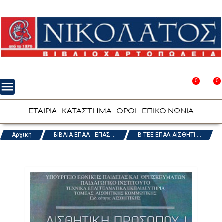
0
0
menu
favorite_border
shopping_cart
ΕΤΑΙΡΙΑ
ΚΑΤΑΣΤΗΜΑ
ΟΡΟΙ
ΕΠΙΚΟΙΝΩΝΙΑ
Αρχική
ΒΙΒΛΙΑ ΕΠΑΛ - ΕΠΑΣ ...
Β ΤΕΕ ΕΠΑΛ ΑΙΣΘΗΤΙ ...