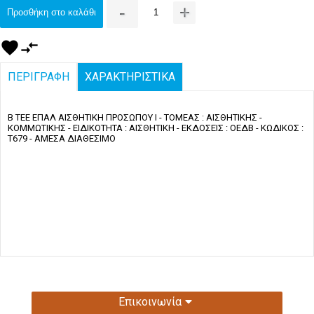
-
+
Προσθήκη στο καλάθι
favorite
compare_arrows
ΠΕΡΙΓΡΑΦΗ
ΧΑΡΑΚΤΗΡΙΣΤΙΚΑ
Β ΤΕΕ ΕΠΑΛ ΑΙΣΘΗΤΙΚΗ ΠΡΟΣΩΠΟΥ Ι - ΤΟΜΕΑΣ : ΑΙΣΘΗΤΙΚΗΣ -
ΚΟΜΜΩΤΙΚΗΣ - ΕΙΔΙΚΟΤΗΤΑ : ΑΙΣΘΗΤΙΚΗ - ΕΚΔΟΣΕΙΣ : ΟΕΔΒ - ΚΩΔΙΚΟΣ :
Τ679 - ΑΜΕΣΑ ΔΙΑΘΕΣΙΜΟ
Επικοινωνία