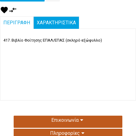
favorite
compare_arrows
ΠΕΡΙΓΡΑΦΗ
ΧΑΡΑΚΤΗΡΙΣΤΙΚΑ
417. Βιβλίο Φοίτησης ΕΠΑΛ/ΕΠΑΣ (σκληρό εξώφυλλο)
Επικοινωνία
Πληροφορίες