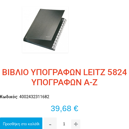
ΒΙΒΛΙΟ ΥΠΟΓΡΑΦΩΝ LEITZ 5824
ΥΠΟΓΡΑΦΩΝ Α-Ζ
Κωδικός:
4002432311682
39,68 €
-
+
Προσθήκη στο καλάθι