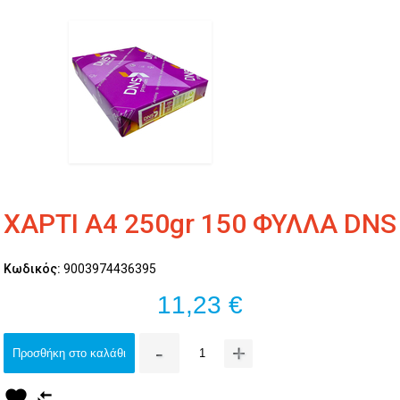
ΧΑΡΤΙ Α4 250gr 150 ΦΥΛΛΑ DNS
Κωδικός:
9003974436395
11,23 €
-
+
Προσθήκη στο καλάθι
favorite
compare_arrows