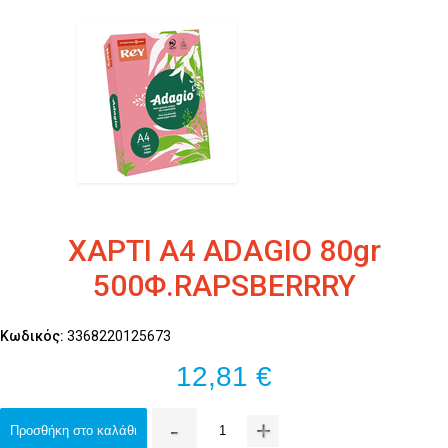
ΧΑΡΤΙ Α4 ADAGIO 80gr
500Φ.RAPSBERRRY
Κωδικός:
3368220125673
12,81 €
-
+
Προσθήκη στο καλάθι