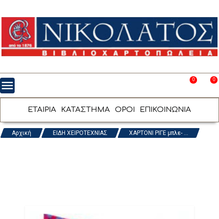
0
0
menu
favorite_border
shopping_cart
ΕΤΑΙΡΙΑ
ΚΑΤΑΣΤΗΜΑ
ΟΡΟΙ
ΕΠΙΚΟΙΝΩΝΙΑ
Αρχική
ΕΙΔΗ ΧΕΙΡΟΤΕΧΝΙΑΣ
ΧΑΡΤΟΝΙ ΡΙΓΕ μπλε- ...