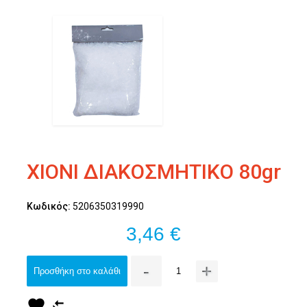
ΧΙΟΝΙ ΔΙΑΚΟΣΜΗΤΙΚΟ 80gr
Κωδικός:
5206350319990
3,46 €
-
+
Προσθήκη στο καλάθι
favorite
compare_arrows