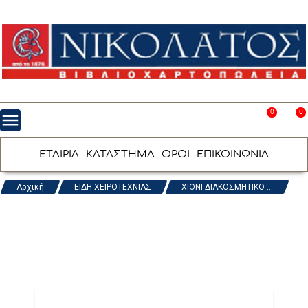
0
0
menu
favorite_border
shopping_cart
ΕΤΑΙΡΙΑ
ΚΑΤΑΣΤΗΜΑ
ΟΡΟΙ
ΕΠΙΚΟΙΝΩΝΙΑ
Αρχική
ΕΙΔΗ ΧΕΙΡΟΤΕΧΝΙΑΣ
ΧΙΟΝΙ ΔΙΑΚΟΣΜΗΤΙΚΟ ...