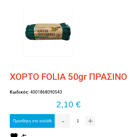
ΧΟΡΤΟ FOLIA 50gr ΠΡΑΣΙΝΟ
Κωδικός:
4001868090543
2,10 €
-
+
Προσθήκη στο καλάθι
favorite
compare_arrows