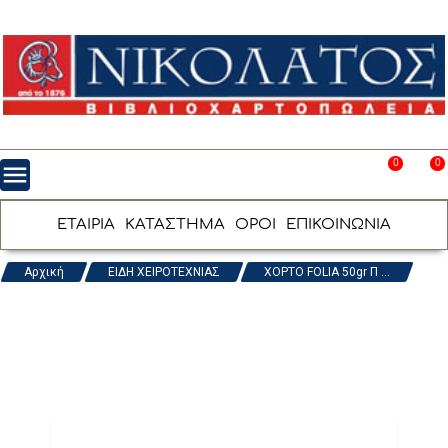
0
0
menu
favorite_border
shopping_cart
ΕΤΑΙΡΙΑ
ΚΑΤΑΣΤΗΜΑ
ΟΡΟΙ
ΕΠΙΚΟΙΝΩΝΙΑ
Αρχική
ΕΙΔΗ ΧΕΙΡΟΤΕΧΝΙΑΣ
ΧΟΡΤΟ FOLIA 50gr Π ...