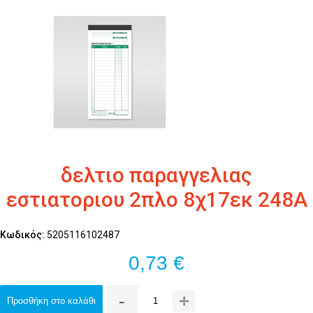
δελτιο παραγγελιας
εστιατοριου 2πλο 8χ17εκ 248Α
Κωδικός:
5205116102487
0,73 €
-
+
Προσθήκη στο καλάθι