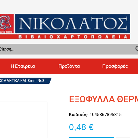
se
Η Εταιρεία
Προϊόντα
Προσφορές
ΟΛΛΗΤΙΚΑ KAL 8mm Νο8
ΕΞΩΦΥΛΛΑ ΘΕΡ
Κωδικός:
1045867895815
0,48 €