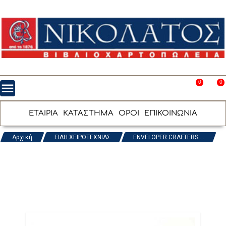
0
0
menu
favorite_border
shopping_cart
ΕΤΑΙΡΙΑ
ΚΑΤΑΣΤΗΜΑ
ΟΡΟΙ
ΕΠΙΚΟΙΝΩΝΙΑ
Αρχική
ΕΙΔΗ ΧΕΙΡΟΤΕΧΝΙΑΣ
ENVELOPER CRAFTERS ...