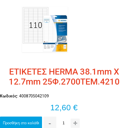
ΕΤΙΚΕΤΕΣ HERMA 38.1mm X
12.7mm 25Φ.2700TEM.4210
Κωδικός:
4008705042109
12,60 €
-
+
Προσθήκη στο καλάθι