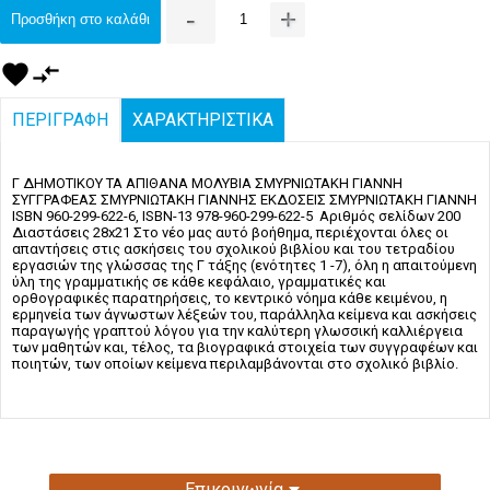
-
+
Προσθήκη στο καλάθι
favorite
compare_arrows
ΠΕΡΙΓΡΑΦΗ
ΧΑΡΑΚΤΗΡΙΣΤΙΚΑ
Γ ΔΗΜΟΤΙΚΟΥ ΤΑ ΑΠΙΘΑΝΑ ΜΟΛΥΒΙΑ ΣΜΥΡΝΙΩΤΑΚΗ ΓΙΑΝΝΗ
ΣΥΓΓΡΑΦΕΑΣ ΣΜΥΡΝΙΩΤΑΚΗ ΓΙΑΝΝΗΣ ΕΚΔΟΣΕΙΣ ΣΜΥΡΝΙΩΤΑΚΗ ΓΙΑΝΝΗ
ISBN 960-299-622-6, ISBN-13 978-960-299-622-5 Αριθμός σελίδων 200
Διαστάσεις 28x21 Στο νέο μας αυτό βοήθημα, περιέχονται όλες οι
απαντήσεις στις ασκήσεις του σχολικού βιβλίου και του τετραδίου
εργασιών της γλώσσας της Γ τάξης (ενότητες 1 -7), όλη η απαιτούμενη
ύλη της γραμματικής σε κάθε κεφάλαιο, γραμματικές και
ορθογραφικές παρατηρήσεις, το κεντρικό νόημα κάθε κειμένου, η
ερμηνεία των άγνωστων λέξεών του, παράλληλα κείμενα και ασκήσεις
παραγωγής γραπτού λόγου για την καλύτερη γλωσσική καλλιέργεια
των μαθητών και, τέλος, τα βιογραφικά στοιχεία των συγγραφέων και
ποιητών, των οποίων κείμενα περιλαμβάνονται στο σχολικό βιβλίο.
Επικοινωνία