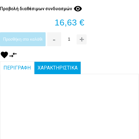
visibility
Προβολή διαθέσιμων συνδυασμών
16,63 €
-
+
Προσθήκη στο καλάθι
favorite
compare_arrows
ΠΕΡΙΓΡΑΦΗ
ΧΑΡΑΚΤΗΡΙΣΤΙΚΑ