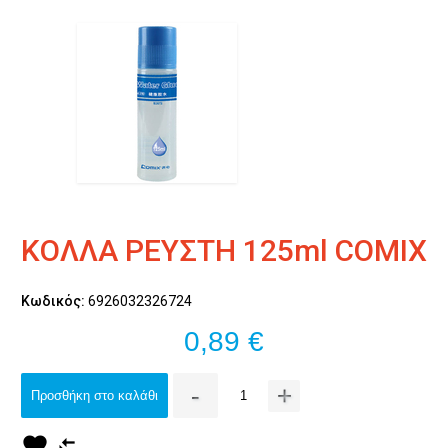
ΚΟΛΛΑ ΡΕΥΣΤΗ 125ml COMIX
Κωδικός:
6926032326724
0,89 €
-
+
Προσθήκη στο καλάθι
favorite
compare_arrows