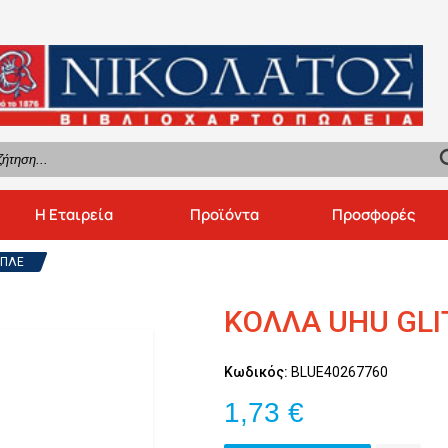
se
Η Εταιρεία
Προϊόντα
Προσφορές
ΜΠΛΕ
ΚΟΛΛΑ UHU GLI
Κωδικός:
BLUE40267760
1,73 €