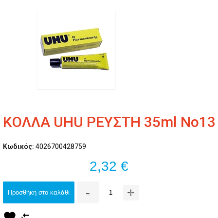
ΚΟΛΛΑ UHU ΡΕΥΣΤΗ 35ml Νο13
Κωδικός:
4026700428759
2,32 €
-
+
Προσθήκη στο καλάθι
favorite
compare_arrows