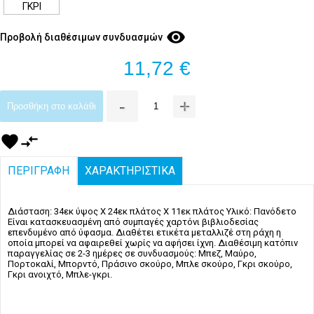
ΓΚΡΙ
visibility
Προβολή διαθέσιμων συνδυασμών
11,72 €
-
+
Προσθήκη στο καλάθι
favorite
compare_arrows
ΠΕΡΙΓΡΑΦΗ
ΧΑΡΑΚΤΗΡΙΣΤΙΚΑ
Διάσταση: 34εκ ύψος Χ 24εκ πλάτος Χ 11εκ πλάτος Υλικό: Πανόδετο
Είναι κατασκευασμένη από συμπαγές χαρτόνι βιβλιοδεσίας
επενδυμένο από ύφασμα. Διαθέτει ετικέτα μεταλλιζέ στη ράχη η
οποία μπορεί να αφαιρεθεί χωρίς να αφήσει ίχνη. Διαθέσιμη κατόπιν
παραγγελίας σε 2-3 ημέρες σε συνδυασμούς: Μπεζ, Μαύρο,
Πορτοκαλί, Μπορντό, Πράσινο σκούρο, Μπλε σκούρο, Γκρι σκούρο,
Γκρι ανοιχτό, Μπλε-γκρι.