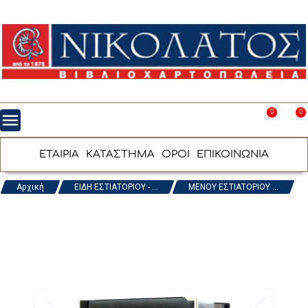
0
0
menu
favorite_border
shopping_cart
ΕΤΑΙΡΙΑ
ΚΑΤΑΣΤΗΜΑ
ΟΡΟΙ
ΕΠΙΚΟΙΝΩΝΙΑ
Αρχική
ΕΙΔΗ ΕΣΤΙΑΤΟΡΙΟΥ - ...
ΜΕΝΟΥ ΕΣΤΙΑΤΟΡΙΟΥ ...