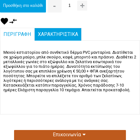
-
+
Προσθήκη στο καλάθι
favorite
compare_arrows
ΠΕΡΙΓΡΑΦΗ
ΧΑΡΑΚΤΗΡΙΣΤΙΚΑ
Μενού εστιατορίου από συνθετικό δέρμα PVC μανταρίνα. Διατίθεται
σε χρώμα μαύρο, μπλε σκούρο, καφέ, μπορντό και πράσινο. Διαθέτει 2
μεταλλικές γωνίες στο εξώφυλλο και ζελατίνα εσωτερικά του
εξωφύλλου για το πιάτο ημέρας. Δυνατότητα εκτύπωσης του
λογότυπου σας με επιπλέον χρέωση € 50,00 + ΦΠΑ ανεξαρτήτου
ποσότητας. Μπορείτε να επιλέξετε τον αριθμό των ζελατίνων,
λιγότερες ή περισσότερες ανάλογα με τις ανάγκες σας.
Κατασκευάζεται κατόπιν παραγγελίας, Χρόνος παράδοσης 7-10
ημέρες Ελάχιστη παραγγελία 10 τεμάχια. Απαιτείται προκαταβολή.
Επικοινωνία