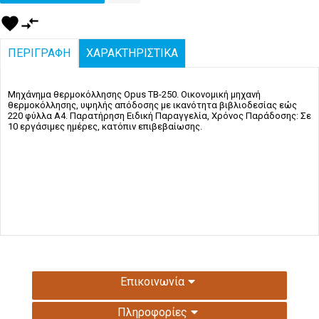
favorite
compare_arrows
ΠΕΡΙΓΡΑΦΗ
ΧΑΡΑΚΤΗΡΙΣΤΙΚΑ
Μηχάνημα θερμοκόλλησης Opus ΤΒ-250. Οικονομική μηχανή
θερμοκόλλησης, υψηλής απόδοσης με ικανότητα βιβλιοδεσίας εώς
220 φύλλα Α4. Παρατήρηση Ειδική Παραγγελία, Χρόνος Παράδοσης: Σε
10 εργάσιμες ημέρες, κατόπιν επιβεβαίωσης.
Επικοινωνία
Πληροφορίες