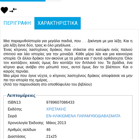
favorite
compare_arrows
ΠΕΡΙΓΡΑΦΗ
ΧΑΡΑΚΤΗΡΙΣΤΙΚΑ
Μια παραμυθοϊστορία για μεγάλα παιδιά, που . . .ξεκίνησε με μια λέξη. Και η
μία λέξη έγινε δύο, τρεις κι όλο μεγάλωνε. . .
Ένας κίτρινος λαστιχένιος δράκος που στέκεται στο κατώφλι ενός παλιού
σπιτιού και λέει ιστορίες για την μοναξιά. Κάθε μέρα λέει και μια καινούρια
ιστορία. Οι άλλοι δράκοι τον ακούνε με τα μάτια και τ' αυτιά ορθάνοιχτα. Όλοι
τον κοιτάζουν, κανείς όμως δεν κοιτάζει τον διπλανό του. Τα βράδια, ένα
κίτρινο φως ανάβει στο μέτωπό τους, αυτοί όμως δεν το βλέπουν. Και ο
καιρός περνάει.
Μια μέρα που έγινε νύχτα, ο κίτρινος λαστιχένιος δράκος αποφάσισε να μην
πει την ιστορία της ημέρας. . .
(Από την παρουσίαση στο οπισθόφυλλο του βιβλίου)
Λεπτομέρειες
ISBN13
9789607086433
Εκδότης
ΧΡΙΣΤΑΚΗΣ
Σειρά
ΕΝ-ΗΛΙΚΙΩΜΕΝΑ ΠΑΡΑΜΥΘΟΔΙΑΒΑΣΜΑΤΑ
Χρονολογία Έκδοσης
Μάιος 2013
Αριθμός σελίδων
46
Διαστάσεις
21x25