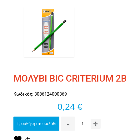
ΜΟΛΥΒΙ BIC CRITERIUM 2B
Κωδικός:
3086124000369
0,24 €
-
+
Προσθήκη στο καλάθι
favorite
compare_arrows