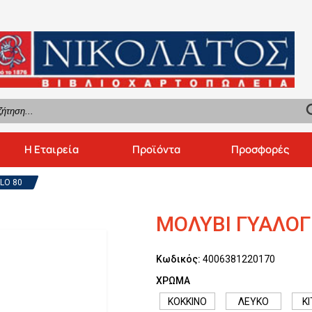
se
Η Εταιρεία
Προϊόντα
Προσφορές
LO 80
ΜΟΛΥΒΙ ΓΥΑΛΟΓ
Κωδικός:
4006381220170
ΧΡΩΜΑ
ΚΟΚΚΙΝΟ
ΛΕΥΚΟ
Κ