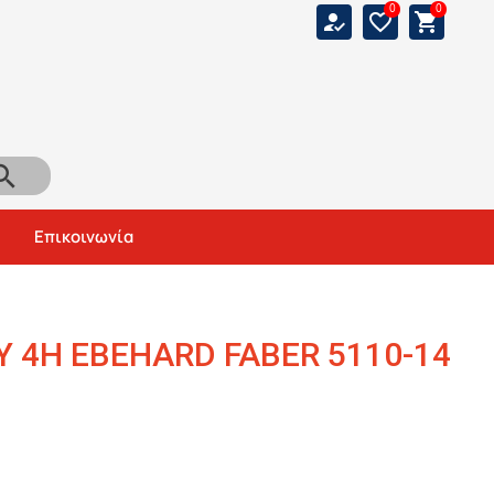
0
0
how_to_reg
favorite_border
shopping_cart
arch
Αναζήτηση
Επικοινωνία
Υ 4H EBEHARD FABER 5110-14