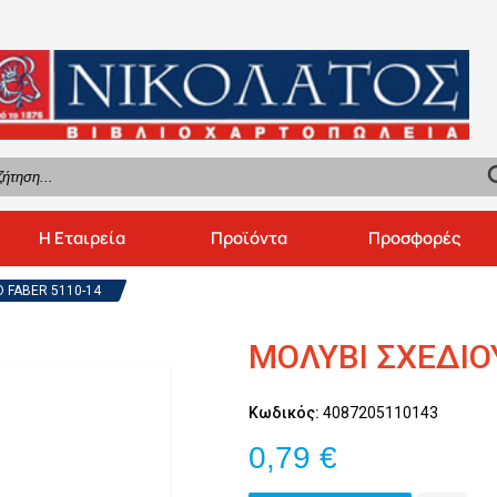
se
Η Εταιρεία
Προϊόντα
Προσφορές
 FABER 5110-14
ΜΟΛΥΒΙ ΣΧΕΔΙΟ
Κωδικός:
4087205110143
0,79 €