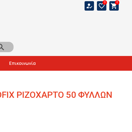
0
0
how_to_reg
favorite_border
shopping_cart
arch
Αναζήτηση
Επικοινωνία
FIX ΡΙΖΟΧΑΡΤΟ 50 ΦΥΛΛΩΝ