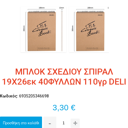
ΜΠΛΟΚ ΣΧΕΔΙΟΥ ΣΠΙΡΑΛ
19Χ26εκ 40ΦΥΛΛΩΝ 110γρ DELI
Κωδικός:
6935205346698
3,30 €
-
+
Προσθήκη στο καλάθι