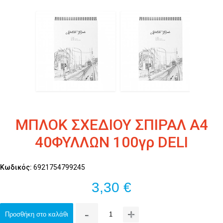
ΜΠΛΟΚ ΣΧΕΔΙΟΥ ΣΠΙΡΑΛ A4
40ΦΥΛΛΩΝ 100γρ DELI
Κωδικός:
6921754799245
3,30 €
-
+
Προσθήκη στο καλάθι