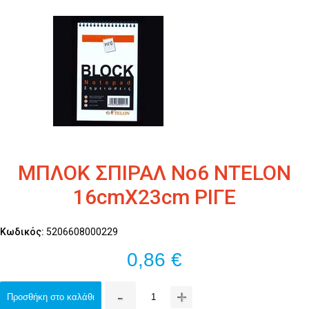
ΜΠΛΟΚ ΣΠΙΡΑΛ Νο6 NTELON
16cmΧ23cm ΡΙΓΕ
Κωδικός:
5206608000229
0,86 €
-
+
Προσθήκη στο καλάθι