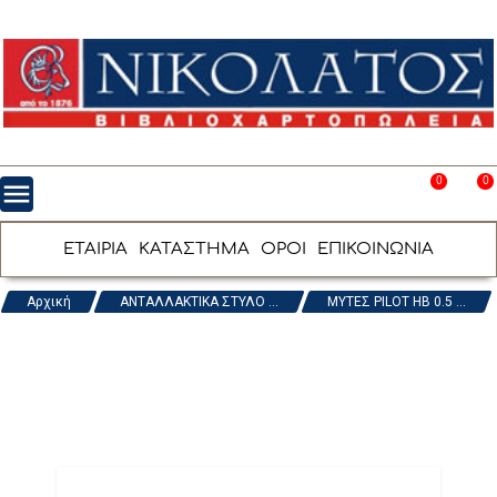
0
0
menu
favorite_border
shopping_cart
ΕΤΑΙΡΙΑ
ΚΑΤΑΣΤΗΜΑ
ΟΡΟΙ
ΕΠΙΚΟΙΝΩΝΙΑ
Αρχική
ΑΝΤΑΛΛΑΚΤΙΚΑ ΣΤΥΛΟ ...
ΜΥΤΕΣ PILOT HB 0.5 ...