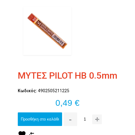
ΜΥΤΕΣ PILOT HB 0.5mm
Κωδικός:
4902505211225
0,49 €
-
+
Προσθήκη στο καλάθι
favorite
compare_arrows