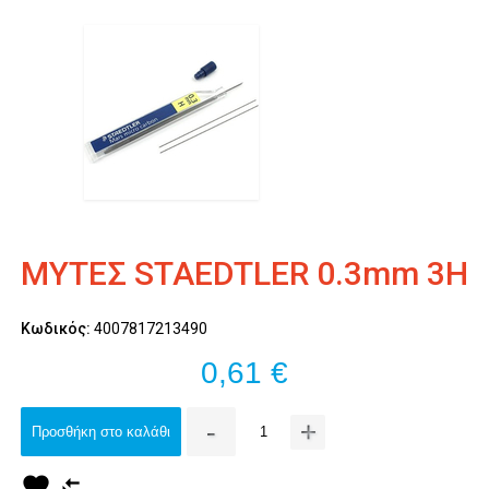
ΜΥΤΕΣ STAEDTLER 0.3mm 3H
Κωδικός:
4007817213490
0,61 €
-
+
Προσθήκη στο καλάθι
favorite
compare_arrows