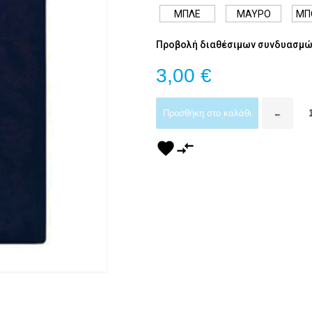
ΜΠΛΕ
ΜΑΥΡΟ
ΜΠ
Προβολή διαθέσιμων συνδυασμώ
3,00 €
-
Προσθήκη στο καλάθι
favorite
compare_arrows