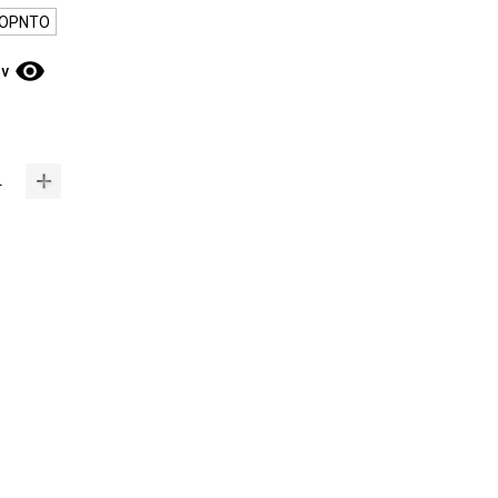
ΟΡΝΤΟ
visibility
ν
+