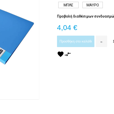
ΜΠΛΕ
ΜΑΥΡΟ
Προβολή διαθέσιμων συνδυασμώ
4,04 €
-
Προσθήκη στο καλάθι
favorite
compare_arrows