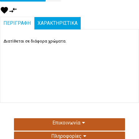
favorite
compare_arrows
ΠΕΡΙΓΡΑΦΗ
ΧΑΡΑΚΤΗΡΙΣΤΙΚΑ
Διατίθεται σε διάφορα χρώματα.
Επικοινωνία
Πληροφορίες