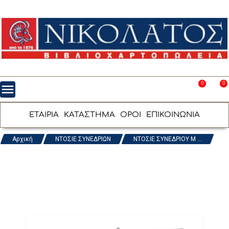
0
0
menu
favorite_border
shopping_cart
ΕΤΑΙΡΙΑ
ΚΑΤΑΣΤΗΜΑ
ΟΡΟΙ
ΕΠΙΚΟΙΝΩΝΙΑ
Αρχική
ΝΤΟΣΙΕ ΣΥΝΕΔΡΙΩΝ
ΝΤΟΣΙΕ ΣΥΝΕΔΡΙΟΥ Μ ...