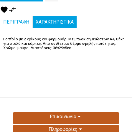
favorite
compare_arrows
ΠΕΡΙΓΡΑΦΗ
ΧΑΡΑΚΤΗΡΙΣΤΙΚΑ
Portfolio με 2 κρίκους και φερμουάρ. Με μπλοκ σημειώσεων Α4, θήκη
για στυλό και κάρτες. Απο συνθετικό δέρμα υψηλής ποιότητας.
Χρώμα: μαύρο. Διαστάσεις: 36x29x5εκ.
Επικοινωνία
Πληροφορίες