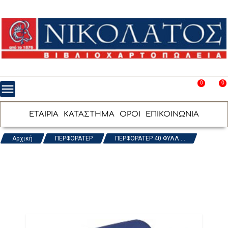
0
0
menu
favorite_border
shopping_cart
ΕΤΑΙΡΙΑ
ΚΑΤΑΣΤΗΜΑ
ΟΡΟΙ
ΕΠΙΚΟΙΝΩΝΙΑ
Αρχική
ΠΕΡΦΟΡΑΤΕΡ
ΠΕΡΦΟΡΑΤΕΡ 40 ΦΥΛΛ ...