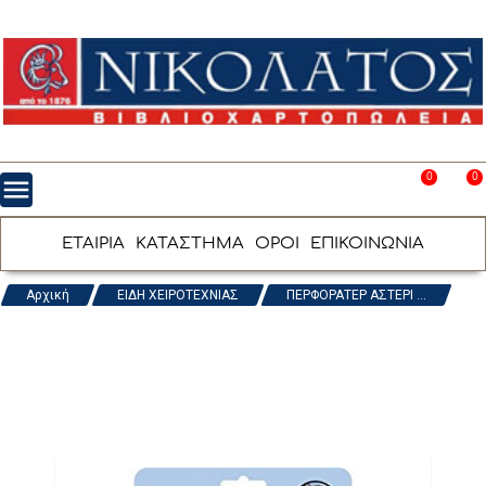
0
0
menu
favorite_border
shopping_cart
ΕΤΑΙΡΙΑ
ΚΑΤΑΣΤΗΜΑ
ΟΡΟΙ
ΕΠΙΚΟΙΝΩΝΙΑ
Αρχική
ΕΙΔΗ ΧΕΙΡΟΤΕΧΝΙΑΣ
ΠΕΡΦΟΡΑΤΕΡ ΑΣΤΕΡΙ ...