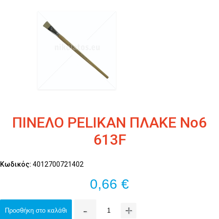
ΠΙΝΕΛΟ PELIKAN ΠΛΑΚΕ Νο6
613F
Κωδικός:
4012700721402
0,66 €
-
+
Προσθήκη στο καλάθι