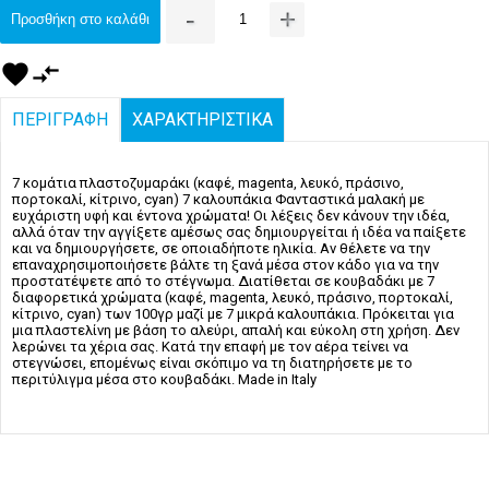
-
+
Προσθήκη στο καλάθι
favorite
compare_arrows
ΠΕΡΙΓΡΑΦΗ
ΧΑΡΑΚΤΗΡΙΣΤΙΚΑ
7 κομάτια πλαστοζυμαράκι (καφέ, magenta, λευκό, πράσινο,
πορτοκαλί, κίτρινο, cyan) 7 καλουπάκια Φανταστικά μαλακή με
ευχάριστη υφή και έντονα χρώματα! Οι λέξεις δεν κάνουν την ιδέα,
αλλά όταν την αγγίξετε αμέσως σας δημιουργείται ή ιδέα να παίξετε
και να δημιουργήσετε, σε οποιαδήποτε ηλικία. Αν θέλετε να την
επαναχρησιμοποιήσετε βάλτε τη ξανά μέσα στον κάδο για να την
προστατέψετε από το στέγνωμα. Διατίθεται σε κουβαδάκι με 7
διαφορετικά χρώματα (καφέ, magenta, λευκό, πράσινο, πορτοκαλί,
κίτρινο, cyan) των 100γρ μαζί με 7 μικρά καλουπάκια. Πρόκειται για
μια πλαστελίνη με βάση το αλεύρι, απαλή και εύκολη στη χρήση. Δεν
λερώνει τα χέρια σας. Κατά την επαφή με τον αέρα τείνει να
στεγνώσει, επομένως είναι σκόπιμο να τη διατηρήσετε με το
περιτύλιγμα μέσα στο κουβαδάκι. Made in Italy