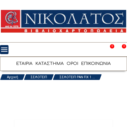
0
0
menu
favorite_border
shopping_cart
ΕΤΑΙΡΙΑ
ΚΑΤΑΣΤΗΜΑ
ΟΡΟΙ
ΕΠΙΚΟΙΝΩΝΙΑ
Αρχική
ΣΕΛΟΤΕΙΠ
ΣΕΛΟΤΕΙΠ PAN FIX 1 ...