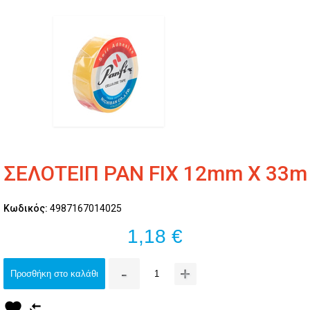
ΣΕΛΟΤΕΙΠ PAN FIX 12mm X 33m
Κωδικός:
4987167014025
1,18 €
-
+
Προσθήκη στο καλάθι
favorite
compare_arrows