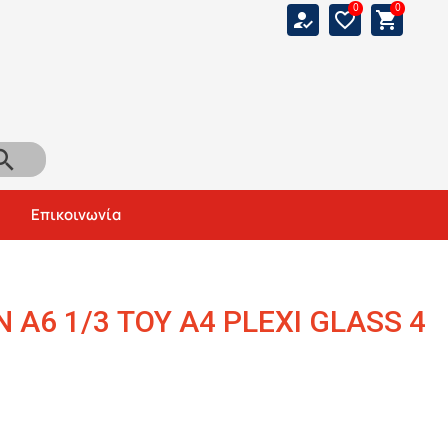
0
0
how_to_reg
favorite_border
shopping_cart
arch
Αναζήτηση
Επικοινωνία
Α6 1/3 ΤΟΥ Α4 PLEXI GLASS 4