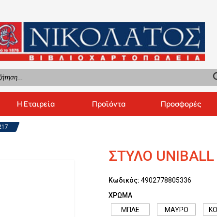
se
Η Εταιρεία
Προϊόντα
Προσφορές
217
ΣΤΥΛΟ UNIBALL
Κωδικός:
4902778805336
ΧΡΩΜΑ
ΜΠΛΕ
ΜΑΥΡΟ
ΚΟ