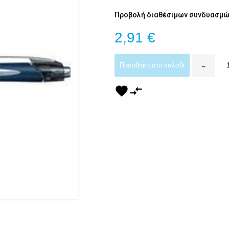
Προβολή διαθέσιμων συνδυασμώ
2,91 €
-
Προσθήκη στο καλάθι
favorite
compare_arrows