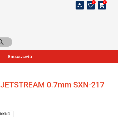
0
0
how_to_reg
favorite_border
shopping_cart
arch
Αναζήτηση
Επικοινωνία
 JETSTREAM 0.7mm SXN-217
ΚΚΙΝΟ